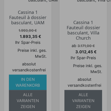
Cassina 1
Fauteuil à dossier
Cassina 1
basculant, UAM
Fauteuil dossier
Verkaufspreis
1.993,00 €
basculant, Villa
1.893,35 €
Church
Preis
Ihr Spar-Preis
Verkaufspreis
ab
3.171,00 €
Preise inkl. ges.
3.012,45 €
Preis
MwSt.
Ihr Spar-Preis
absolut
Preise inkl. ges.
versandkostenfrei
MwSt.
IN DEN
absolut
WARENKORB
versandkostenfrei
ALLE
ALLE
VARIANTEN
VARIANTEN
ZEIGEN
ZEIGEN