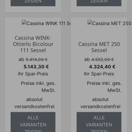
ZEIGEN
ZEIGEN
Cassina WINK-
Otterlo Bicolour
Cassina MET 250
111 Sessel
Sessel
Verkaufspreis
Verkaufspreis
ab
ab
5.414,00 €
4.552,00 €
5.143,30 €
4.324,40 €
Preis
Preis
Ihr Spar-Preis
Ihr Spar-Preis
Preise inkl. ges.
Preise inkl. ges.
MwSt.
MwSt.
absolut
absolut
versandkostenfrei
versandkostenfrei
ALLE
ALLE
VARIANTEN
VARIANTEN
ZEIGEN
ZEIGEN