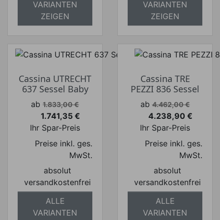
VARIANTEN
VARIANTEN
ZEIGEN
ZEIGEN
Cassina UTRECHT
Cassina TRE
637 Sessel Baby
PEZZI 836 Sessel
Verkaufspreis
Verkaufspreis
ab
ab
1.833,00 €
4.462,00 €
1.741,35 €
4.238,90 €
Preis
Preis
Ihr Spar-Preis
Ihr Spar-Preis
Preise inkl. ges.
Preise inkl. ges.
MwSt.
MwSt.
absolut
absolut
versandkostenfrei
versandkostenfrei
ALLE
ALLE
VARIANTEN
VARIANTEN