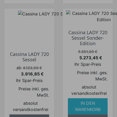
Cassina LADY 720
Sessel Sonder-
Edition
Verkaufspreis
5.551,00 €
Cassina LADY 720
5.273,45 €
Sessel
Preis
Ihr Spar-Preis
Verkaufspreis
ab
4.123,00 €
Preise inkl. ges.
3.916,85 €
Preis
MwSt.
Ihr Spar-Preis
absolut
Preise inkl. ges.
versandkostenfrei
MwSt.
absolut
IN DEN
versandkostenfrei
WARENKORB