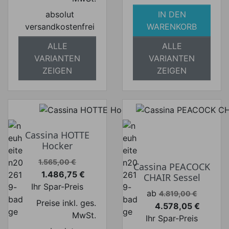
absolut
IN DEN
versandkostenfrei
WARENKORB
ALLE
ALLE
VARIANTEN
VARIANTEN
ZEIGEN
ZEIGEN
Cassina HOTTE
Hocker
Verkaufspreis
1.565,00 €
Cassina PEACOCK
1.486,75 €
CHAIR Sessel
Preis
Ihr Spar-Preis
Verkaufspreis
ab
4.819,00 €
Preise inkl. ges.
4.578,05 €
Preis
MwSt.
Ihr Spar-Preis