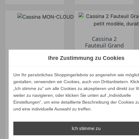
Cassina 2
Fauteuil Grand
Confort, petit
Cassina MON-
modèle, durable,
Ihre Zustimmung zu Cookies
CLOUD Sessel
60
Verkaufspreis
Verkaufspreis
ab
ab
4.802,00 €
6.789,00 €
Um Ihr persönliches Shoppingerlebnis so angenehm wie möglic
4.561,90 €
6.449,55 €
gestalten, verwenden wir Cookies, auch von Drittanbietern. Klic
Preis
Preis
„Ich stimme zu“ um alle Cookies zu akzeptieren und direkt zur 
Ihr Spar-Preis
Ihr Spar-Preis
weiter zu navigieren; oder klicken Sie unten auf „Individuelle
Preise inkl. ges.
Preise inkl. ges.
Einstellungen“, um eine detaillierte Beschreibung der Cookies z
MwSt.
MwSt.
und eine individuelle Auswahl zu treffen.
absolut
absolut
versandkostenfrei
versandkostenfrei
Ich stimme zu
ALLE
ALLE