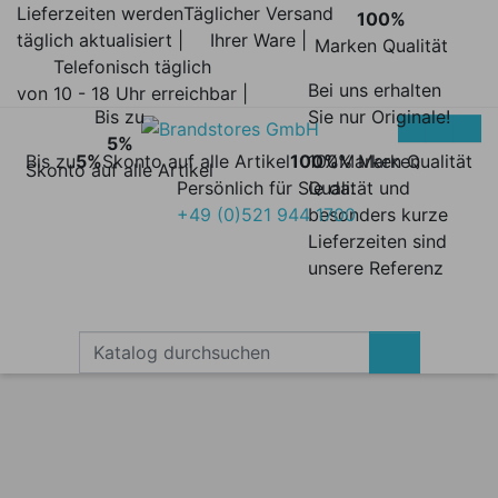
Lieferzeiten werden
Täglicher Versand
100%
täglich aktualisiert |
Ihrer Ware |
Marken Qualität
Telefonisch täglich
Bei uns erhalten
von 10 - 18 Uhr erreichbar |
Bis zu
Sie nur Originale!
5%
Bis zu
5%
Skonto auf alle Artikel
100%
100% Marken
Marken Qualität
Skonto auf alle Artikel
Persönlich für Sie da:
Qualität und
+49 (0)521 944 1700
besonders kurze
Lieferzeiten sind
unsere Referenz