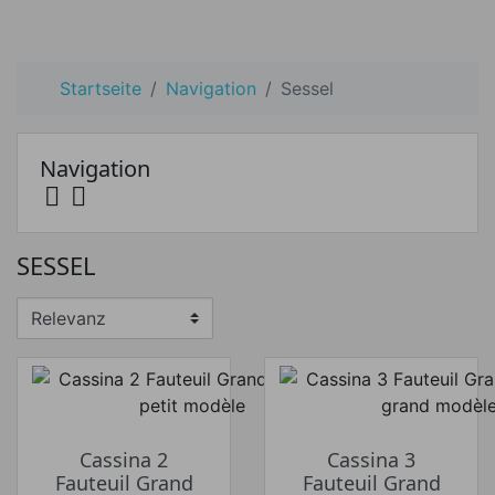
Startseite
Navigation
Sessel
Navigation


Preis
SESSEL
Preis von
Preis bis
€
€
Hersteller
Cassina 2
Cassina 3
Fauteuil Grand
Fauteuil Grand