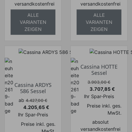
versandkostenfrei
versandkostenfrei
ALLE
ALLE
VARIANTEN
VARIANTEN
ZEIGEN
ZEIGEN
Cassina HOTTE
Sessel
Verkaufspreis
3.903,00 €
Cassina ARDYS
3.707,85 €
586 Sessel
Preis
Ihr Spar-Preis
Verkaufspreis
ab
4.427,00 €
Preise inkl. ges.
4.205,65 €
Preis
MwSt.
Ihr Spar-Preis
absolut
Preise inkl. ges.
versandkostenfrei
MwSt.