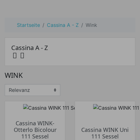
Startseite
Cassina A - Z
Wink
Cassina A - Z


Preis
WINK
Preis von
Preis bis
€
€
Hersteller
Cassina WINK-
Otterlo Bicolour
Cassina WINK Uni
111 Sessel
111 Sessel