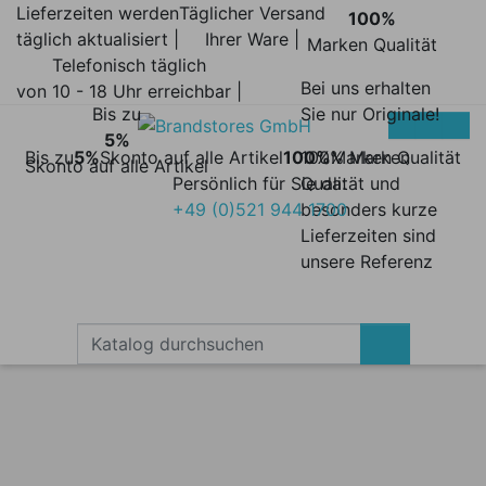
Lieferzeiten werden
Täglicher Versand
100%
täglich aktualisiert |
Ihrer Ware |
Marken Qualität
Telefonisch täglich
Bei uns erhalten
von 10 - 18 Uhr erreichbar |
Bis zu
Sie nur Originale!
5%
Bis zu
5%
Skonto auf alle Artikel
100%
100% Marken
Marken Qualität
Skonto auf alle Artikel
Persönlich für Sie da:
Qualität und
+49 (0)521 944 1700
besonders kurze
Lieferzeiten sind
unsere Referenz