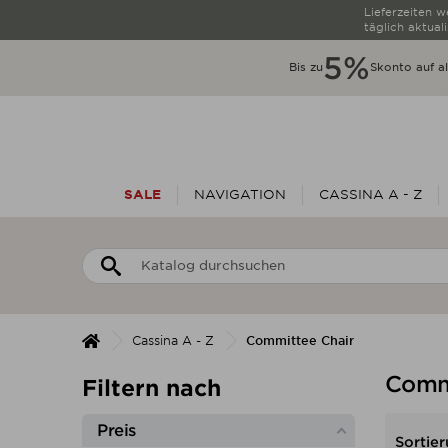
Lieferzeiten 
täglich aktuali
5%
Bis zu
Skonto auf al
SALE
NAVIGATION
CASSINA A - Z
Cassina A - Z
Committee Chair
Comm
Filtern nach
Preis
Sortier