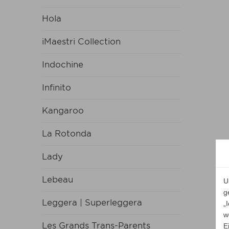
Hola
iMaestri Collection
Indochine
Infinito
Kangaroo
La Rotonda
Lady
Lebeau
U
g
Leggera | Superleggera
„
w
Les Grands Trans-Parents
E