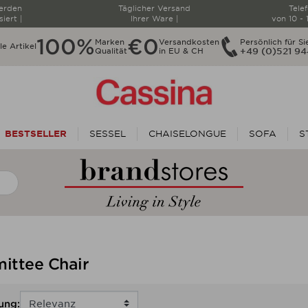
werden
Täglicher Versand
Tele
siert |
Ihrer Ware |
von 10 - 
100%
€0
Marken
Versandkosten
Persönlich für Si
le Artikel
Qualität
in EU & CH
+49 (0)521 94
BESTSELLER
SESSEL
CHAISELONGUE
SOFA
S
ittee Chair
ung: