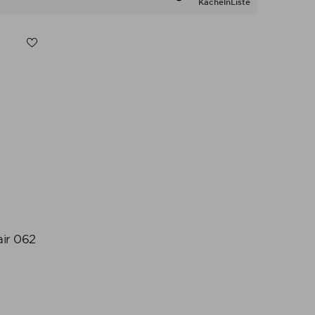
Kacheln
Liste
ir 062