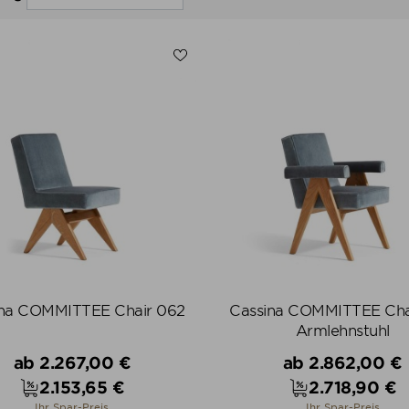
ina COMMITTEE Chair 062
Cassina COMMITTEE Cha
Armlehnstuhl
Verkaufspreis
Verkaufspreis
ab
2.267,00 €
ab
2.862,00 €
2.153,65 €
2.718,90 €
Preis
Preis
Ihr Spar-Preis
Ihr Spar-Preis