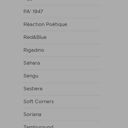
PA' 1947
Réaction Poétique
Red&Blue
Rigadino
Sahara
Sengu
Sestiere
Soft Corners
Soriana
Tamburound