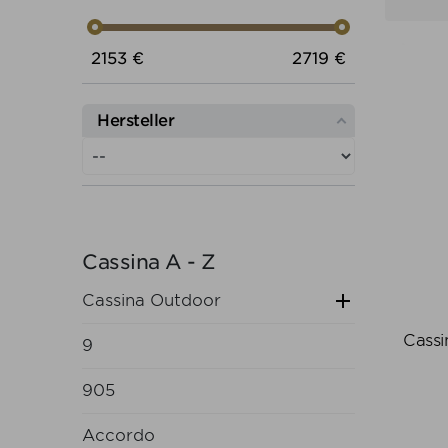
Preis von
Preis bis
2153
€
2719
€
Hersteller
Cassina A - Z

Cassina Outdoor
Cass
9
905
Accordo