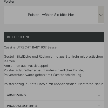
Nachfolgend können Sie das Produkt i
Polster
Polster - wählen Sie bitte hier
BESCHREIBUNG

Cassina UTRECHT BABY 637 Sessel
Gestell, Sitzfläche und Rückenlehne aus Stahlrohr mit elastischen
Riemen
Armlehnen aus Massivpappel
Polster Polyurethanschaum unterschiedlicher Dichte;
Polyesterfaserwatte geharzt mit Samtbeschichtung
Polsterbezug in Stoff Lincoln mit Knopflochstich, Nahtfarbe Natur
ABMESSUNG

PRODUKTSICHERHEIT
