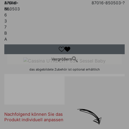
Artikel-
87016-
87016-850503-?
Nr.:
850503
6
3
7
B
A
Vergrößern
das abgebildete Zubehör ist optional erhältlich
Nachfolgend können Sie das
Produkt individuell anpassen