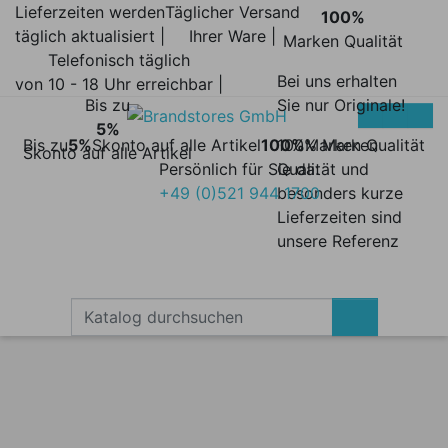
Lieferzeiten werden
Täglicher Versand
100%
täglich aktualisiert |
Ihrer Ware |
Marken Qualität
Telefonisch täglich
Bei uns erhalten
von 10 - 18 Uhr erreichbar |
Bis zu
Sie nur Originale!
5%
Bis zu
5%
Skonto auf alle Artikel
100%
100% Marken
Marken Qualität
Skonto auf alle Artikel
Persönlich für Sie da:
Qualität und
+49 (0)521 944 1700
besonders kurze
Lieferzeiten sind
unsere Referenz