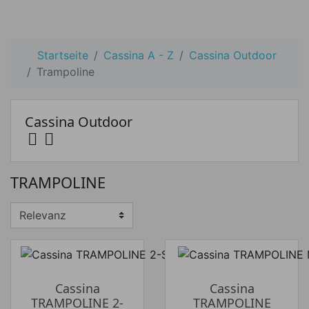
Startseite
Cassina A - Z
Cassina Outdoor
Trampoline
Cassina Outdoor


Preis
TRAMPOLINE
Preis von
Preis bis
€
€
Hersteller
Cassina
Cassina
TRAMPOLINE 2-
TRAMPOLINE