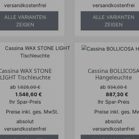
versandkostenfrei
versandkostenfrei
ALLE VARIANTEN
ALLE VARIANTEN
ZEIGEN
ZEIGEN
Cassina WAX STONE
Cassina BOLLICOS
LIGHT Tischleuchte
Hängeleuchte
Verkaufspreis
Verkaufspreis
ab
ab
1.628,00 €
934,00 €
1.546,60 €
887,30 €
Preis
Preis
Ihr Spar-Preis
Ihr Spar-Preis
Preise inkl. ges. MwSt.
Preise inkl. ges. M
absolut
absolut
versandkostenfrei
versandkostenfrei