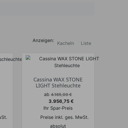
Anzeigen:
Kacheln
Liste
Cassina WAX STONE
LIGHT Stehleuchte
Verkaufspreis
ab
4.165,00 €
3.956,75 €
Preis
Ihr Spar-Preis
wSt.
Preise inkl. ges. MwSt.
absolut