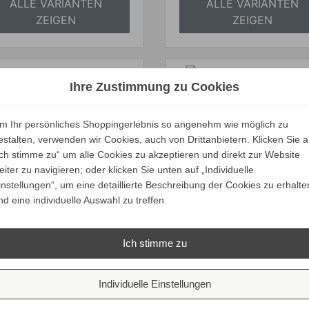
ALLE VARIANTEN
ALLE VARIANTEN
ZEIGEN
ZEIGEN
Ihre Zustimmung zu Cookies
assina VALOR.S WALL
Cassina GALAXY
m Ihr persönliches Shoppingerlebnis so angenehm wie möglich zu
eramik Wandleuchte
Hängeleuchte
estalten, verwenden wir Cookies, auch von Drittanbietern. Klicken Sie a
Ich stimme zu“ um alle Cookies zu akzeptieren und direkt zur Website
Verkaufspreis
Verkaufspreis
ab
ab
1.627,00 €
3.436,00 €
eiter zu navigieren; oder klicken Sie unten auf „Individuelle
1.545,65 €
3.264,20 €
Preis
Preis
instellungen“, um eine detaillierte Beschreibung der Cookies zu erhalte
Ihr Spar-Preis
Ihr Spar-Preis
nd eine individuelle Auswahl zu treffen.
Preise inkl. ges. MwSt.
Preise inkl. ges. M
absolut
absolut
Ich stimme zu
versandkostenfrei
versandkostenfrei
ALLE VARIANTEN
ALLE VARIANTEN
Individuelle Einstellungen
ZEIGEN
ZEIGEN