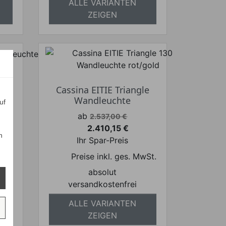
ALLE VARIANTEN
ZEIGEN
Cassina EITIE Triangle
Wandleuchte
uf
Verkaufspreis
ab
2.537,00 €
2.410,15 €
Preis
n
Ihr Spar-Preis
wSt.
Preise inkl. ges. MwSt.
absolut
versandkostenfrei
ALLE VARIANTEN
ZEIGEN