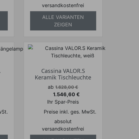
versandkostenfrei
ALLE VARIANTEN
ZEIGEN
A
Cassina VALOR.S
Keramik Tischleuchte
Verkaufspreis
ab
1.628,00 €
1.546,60 €
Preis
Ihr Spar-Preis
wSt.
Preise inkl. ges. MwSt.
absolut
versandkostenfrei