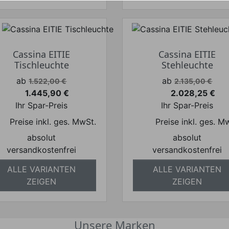
Cassina EITIE
Cassina EITIE
Tischleuchte
Stehleuchte
Verkaufspreis
Verkaufspreis
ab
ab
1.522,00 €
2.135,00 €
1.445,90 €
2.028,25 €
Preis
Preis
Ihr Spar-Preis
Ihr Spar-Preis
Preise inkl. ges. MwSt.
Preise inkl. ges. M
absolut
absolut
versandkostenfrei
versandkostenfrei
ALLE VARIANTEN
ALLE VARIANTEN
ZEIGEN
ZEIGEN
Unsere Marken