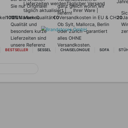
Jahr
Lieferzeiten werden
Täglicher Versand
Sie nur Originale!
ganz gleich wohin wir
täglich aktualisiert |
Ihrer Ware |
liefern!
Sic
kel
100%
100% Marken
Marken Qualität
€0
Versandkosten in EU & CH
20
Ja
Qualität und
Ob Sylt, Mallorca, Berlin
Wir
besonders kurze
oder Zürich –garantiert
zer
Lieferzeiten sind
alles OHNE
unsere Referenz
Versandkosten.
BESTSELLER
SESSEL
CHAISELONGUE
SOFA
STÜ
NEUHEITEN