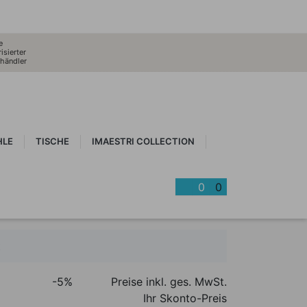
e
isierter
händler
HLE
TISCHE
IMAESTRI COLLECTION
0
0
t
-5%
Preise inkl. ges. MwSt.
Ihr Skonto-Preis