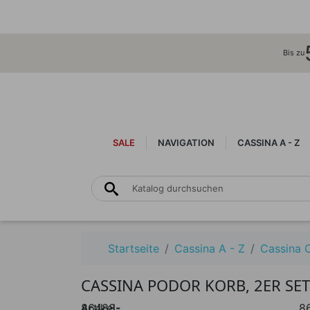
Bis zu
SALE
NAVIGATION
CASSINA A - Z
Startseite
Cassina A - Z
Cassina 
CASSINA PODOR KORB, 2ER SET
Artikel-
86488-
8