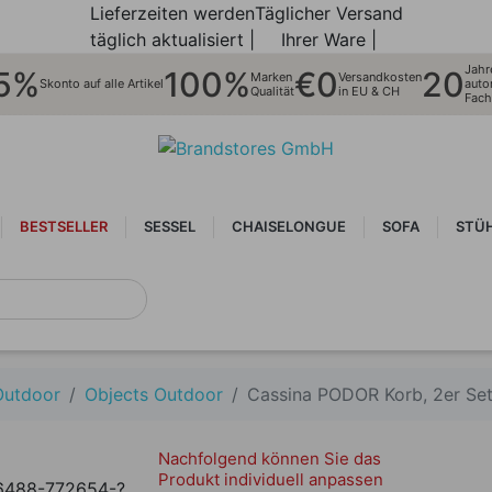
Lieferzeiten werden
Täglicher Versand
täglich aktualisiert |
Ihrer Ware |
Jahr
5%
100%
€0
20
Marken
Versandkosten
Skonto auf alle Artikel
autor
Qualität
in EU & CH
Fach
BESTSELLER
SESSEL
CHAISELONGUE
SOFA
STÜ
NEUHEITEN
Outdoor
Objects Outdoor
Cassina PODOR Korb, 2er Se
Nachfolgend können Sie das
Produkt individuell anpassen
6488-772654-?