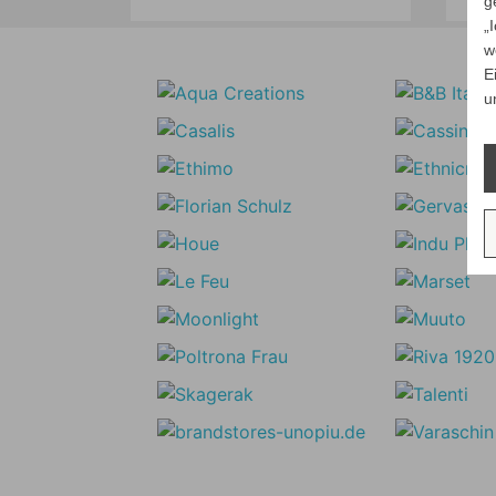
g
„
w
E
u