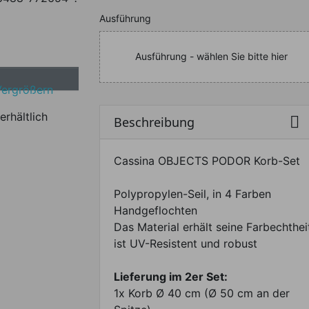
Nachfolgend können Sie da
Ausführung
Ausführung - wählen Sie bitte hier
Vergrößern
erhältlich

Beschreibung
Cassina OBJECTS PODOR Korb-Set
Polypropylen-Seil, in 4 Farben
Handgeflochten
Das Material erhält seine Farbechthei
ist UV-Resistent und robust
Lieferung im 2er Set:
1x Korb Ø 40 cm (Ø 50 cm an der