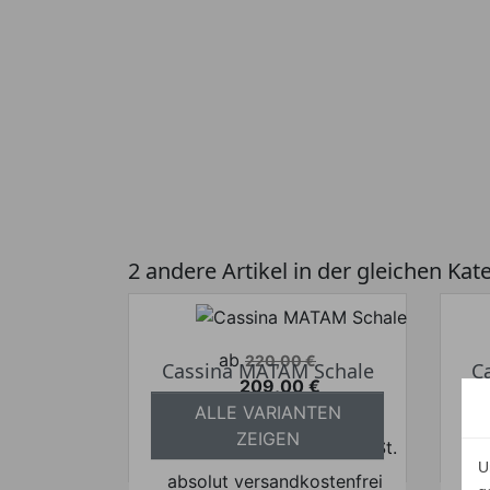
2 andere Artikel in der gleichen Kat
Verkaufspreis
ab
220,00 €
Cassina MATAM Schale
C
209,00 €
Preis
ALLE VARIANTEN
Ihr Spar-Preis
ZEIGEN
Preise inkl. ges. MwSt.
U
absolut versandkostenfrei
a