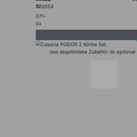
Nr.:
772654
071-
0x
das abgebildete Zubehör ist optional 