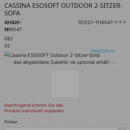
CASSINA ESOSOFT OUTDOOR 2-SITZER-
SOFA
Artikel-
101227-
101227-1119547-?-?-?
Nr.:
1119547
582
02
Vergrößern
das abgebildete Zubehör ist optional erhältlich
Nachfolgend können Sie das
Produkt individuell anpassen
Nachfolgend können Sie das Produkt i
Polster