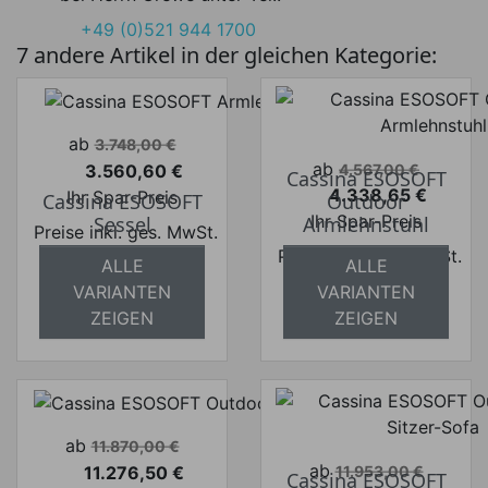
+49 (0)521 944 1700
7 andere Artikel in der gleichen Kategorie:
Verkaufspreis
ab
3.748,00 €
Verkaufspreis
ab
3.560,60 €
4.567,00 €
Cassina ESOSOFT
Preis
4.338,65 €
Ihr Spar-Preis
Cassina ESOSOFT
Outdoor
Preis
Ihr Spar-Preis
Sessel
Armlehnstuhl
Preise inkl. ges. MwSt.
Preise inkl. ges. MwSt.
absolut
ALLE
ALLE
absolut
versandkostenfrei
VARIANTEN
VARIANTEN
versandkostenfrei
ZEIGEN
ZEIGEN
Verkaufspreis
ab
11.870,00 €
Verkaufspreis
ab
11.276,50 €
11.953,00 €
Cassina ESOSOFT
Preis