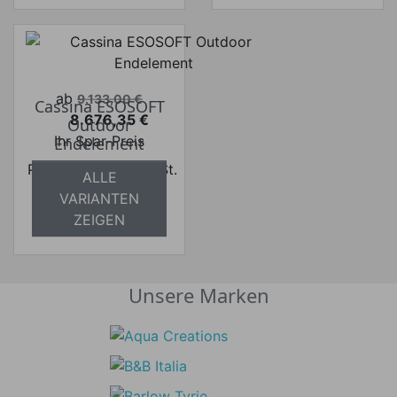
Verkaufspreis
ab
9.133,00 €
Cassina ESOSOFT
8.676,35 €
Outdoor
Preis
Ihr Spar-Preis
Endelement
Preise inkl. ges. MwSt.
ALLE
absolut
VARIANTEN
versandkostenfrei
ZEIGEN
Unsere Marken