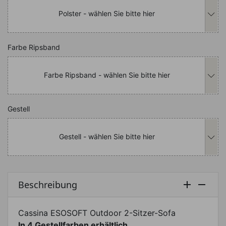
Polster - wählen Sie bitte hier
Nachfolgend können Sie das Produkt i
Farbe Ripsband
Farbe Ripsband - wählen Sie bitte hier
Nachfolgend können Sie das Produkt i
Gestell
Gestell - wählen Sie bitte hier
Beschreibung


Cassina ESOSOFT Outdoor 2-Sitzer-Sofa
In 4 Gestellfarben erhältlich