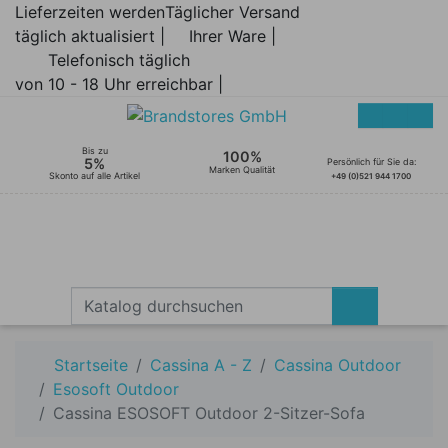
Lieferzeiten werden
Täglicher Versand
täglich aktualisiert |
Ihrer Ware |
Telefonisch täglich
von 10 - 18 Uhr erreichbar |
Bis zu
100%
5%
Persönlich für Sie da:
Marken Qualität
Skonto auf alle Artikel
+49 (0)521 944 1700
Startseite
Cassina A - Z
Cassina Outdoor
Esosoft Outdoor
Cassina ESOSOFT Outdoor 2-Sitzer-Sofa