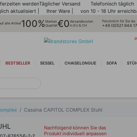
eferzeiten werden
Täglicher Versand
Telefonisch täglich
lich aktualisiert |
Ihrer Ware |
von 10 - 18 Uhr erreichb
100%
€0
Persönlich für Sie da:
Marken
Versandkosten
f alle Artikel
+49 (0)521 944 1
Qualität
in EU & CH
P
BESTSELLER
SESSEL
CHAISELONGUE
SOFA
STÜ
NEUHEITEN
Complex
Cassina CAPITOL COMPLEX Stuhl
UHL
Nachfolgend können Sie das
Produkt individuell anpassen
07-876556-?-?