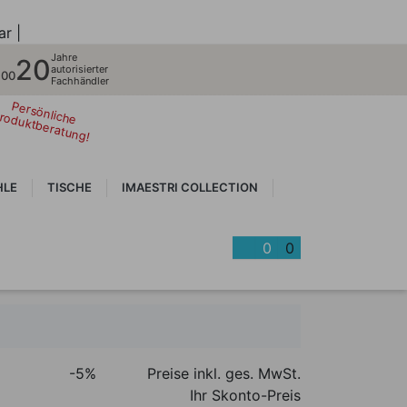
ar |
Jahre
20
autorisierter
700
Fachhändler
Persönliche
roduktberatung!
HLE
TISCHE
IMAESTRI COLLECTION
0
0
-5%
Preise inkl. ges. MwSt.
Ihr Skonto-Preis