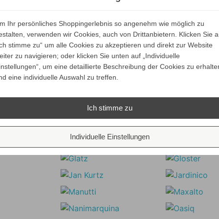
Cassina CAPITOL
Cassina CAPITOL
Preis
2.300,90 €
Ihr Spar-Preis
COMPLEX Sessel
COMPLEX Armlehnstu
Preis
Ihr Spar-Preis
m Ihr persönliches Shoppingerlebnis so angenehm wie möglich zu
Preise inkl. ges. MwSt.
ALLE VARIANTEN
ALLE VARIANTEN
estalten, verwenden wir Cookies, auch von Drittanbietern. Klicken Sie a
Preise inkl. ges.
bsolut versandkostenfrei
ZEIGEN
ZEIGEN
Ich stimme zu“ um alle Cookies zu akzeptieren und direkt zur Website
absolut versandkosten
eiter zu navigieren; oder klicken Sie unten auf „Individuelle
instellungen“, um eine detaillierte Beschreibung der Cookies zu erhalte
nd eine individuelle Auswahl zu treffen.
Unsere Marken
Ich stimme zu
Individuelle Einstellungen