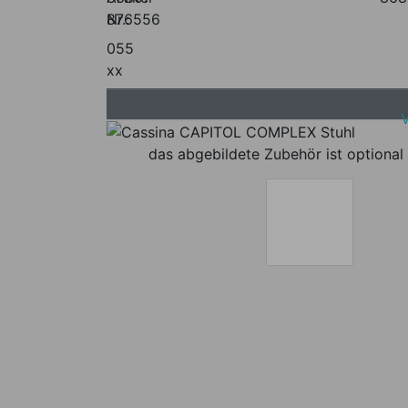
Nr.:
876556
055
xx
das abgebildete Zubehör ist optional 