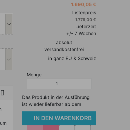
1.690,05 €
s Produkt individuell anpassen
Listenpreis
1.779,00 €
Lieferzeit
+/- 7 Wochen
absolut
s Produkt individuell anpassen
versandkostenfrei
in ganz EU & Schweiz
Menge

Das Produkt in der Ausführung
ist wieder lieferbar ab dem
hl
IN DEN WARENKORB
aum