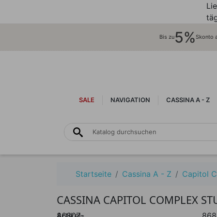
Li
täg
5%
Bis zu
Skonto au
SALE
NAVIGATION
CASSINA A - Z
Startseite
Cassina A - Z
Capitol 
CASSINA CAPITOL COMPLEX ST
Artikel-
86807-
868