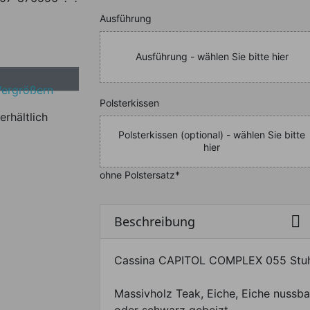
Nachfolgend können Sie da
Ausführung
Ausführung - wählen Sie bitte hier
Vergrößern
Nachfolgend können Sie da
Polsterkissen
erhältlich
Polsterkissen (optional) - wählen Sie bitte
hier
ohne Polstersatz*

Beschreibung
Cassina CAPITOL COMPLEX 055 Stu
Massivholz Teak, Eiche, Eiche nussb