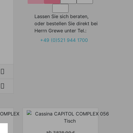
Lassen Sie sich beraten,
oder bestellen Sie direkt bei
Herrn Grewe unter Tel.:
+49 (0)521 944 1700


Verkaufspreis
ab
7.828,00 €