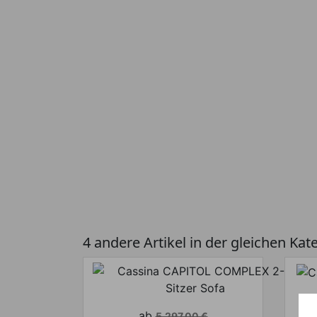
4 andere Artikel in der gleichen Kat
Verkaufspreis
ab
5.297,00 €